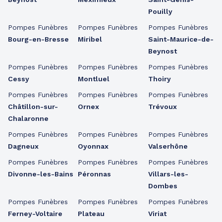
Pouilly
Pompes Funèbres
Pompes Funèbres
Pompes Funèbres
Bourg-en-Bresse
Miribel
Saint-Maurice-de-
Beynost
Pompes Funèbres
Pompes Funèbres
Pompes Funèbres
Cessy
Montluel
Thoiry
Pompes Funèbres
Pompes Funèbres
Pompes Funèbres
Châtillon-sur-
Ornex
Trévoux
Chalaronne
Pompes Funèbres
Pompes Funèbres
Pompes Funèbres
Dagneux
Oyonnax
Valserhône
Pompes Funèbres
Pompes Funèbres
Pompes Funèbres
Divonne-les-Bains
Péronnas
Villars-les-
Dombes
Pompes Funèbres
Pompes Funèbres
Pompes Funèbres
Ferney-Voltaire
Plateau
Viriat