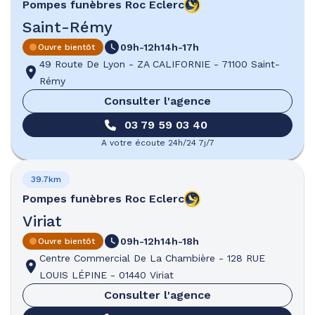
Pompes funèbres
Roc Eclerc
Saint-Rémy
09h-12h
14h-17h
Ouvre bientôt
49 Route De Lyon
-
ZA CALIFORNIE
-
71100 Saint-
Rémy
Consulter l'agence
03 79 59 03 40
A votre écoute 24h/24 7j/7
39.7km
Pompes funèbres
Roc Eclerc
Viriat
09h-12h
14h-18h
Ouvre bientôt
Centre Commercial De La Chambière
-
128 RUE
LOUIS LÉPINE
-
01440 Viriat
Consulter l'agence