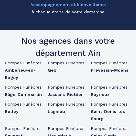
Accompagnement et bienveillance
à chaque étape de votre démarche
Nos agences dans votre
département Ain
Pompes Funèbres
Pompes Funèbres
Pompes Funèbres
Ambérieu-en-
Gex
Prévessin-Moëns
Bugey
Pompes Funèbres
Pompes Funèbres
Pompes Funèbres
Bâgé-Dommartin
Jassans-Riottier
Reyrieux
Pompes Funèbres
Pompes Funèbres
Pompes Funèbres
Belley
Lagnieu
Saint-Denis-lès-
Bourg
Pompes Funèbres
Pompes Funèbres
Pompes Funèbres
Beynost
Meximieux
Saint-Genis-