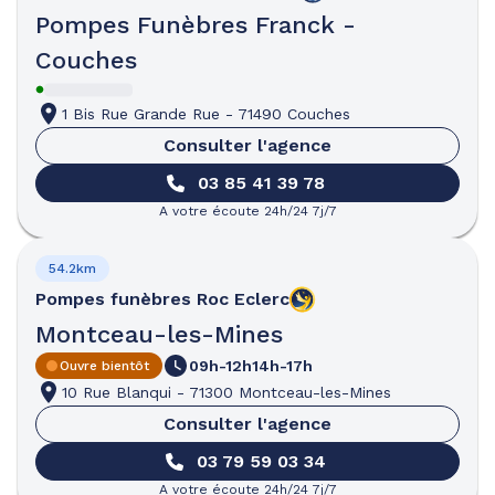
Pompes Funèbres Franck -
Couches
1 Bis Rue Grande Rue
-
71490 Couches
Consulter l'agence
03 85 41 39 78
A votre écoute 24h/24 7j/7
54.2km
Pompes funèbres
Roc Eclerc
Montceau-les-Mines
09h-12h
14h-17h
Ouvre bientôt
10 Rue Blanqui
-
71300 Montceau-les-Mines
Consulter l'agence
03 79 59 03 34
A votre écoute 24h/24 7j/7