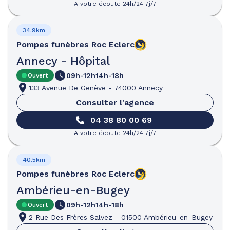
A votre écoute 24h/24 7j/7
34.9km
Pompes funèbres
Roc Eclerc
Annecy - Hôpital
09h-12h
14h-18h
Ouvert
133 Avenue De Genève
-
74000 Annecy
Consulter l'agence
04 38 80 00 69
A votre écoute 24h/24 7j/7
40.5km
Pompes funèbres
Roc Eclerc
Ambérieu-en-Bugey
09h-12h
14h-18h
Ouvert
2 Rue Des Frères Salvez
-
01500 Ambérieu-en-Bugey