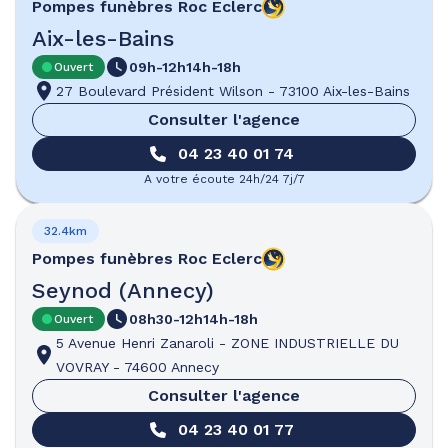
Pompes funèbres
Roc Eclerc
Aix-les-Bains
09h-12h
14h-18h
Ouvert
27 Boulevard Président Wilson
-
73100 Aix-les-Bains
Consulter l'agence
04 23 40 01 74
A votre écoute 24h/24 7j/7
32.4km
Pompes funèbres
Roc Eclerc
Seynod (Annecy)
08h30-12h
14h-18h
Ouvert
5 Avenue Henri Zanaroli
-
ZONE INDUSTRIELLE DU
VOVRAY
-
74600 Annecy
Consulter l'agence
04 23 40 01 77