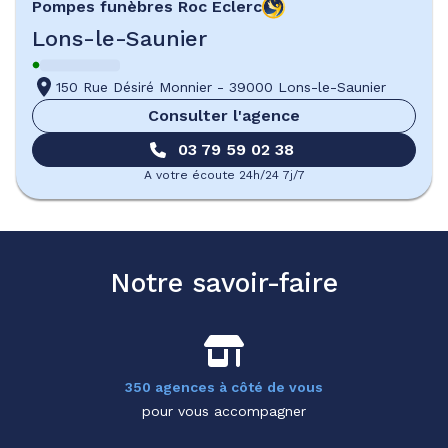
Pompes funèbres
Roc Eclerc
Lons-le-Saunier
150 Rue Désiré Monnier
-
39000 Lons-le-Saunier
Consulter l'agence
03 79 59 02 38
A votre écoute 24h/24 7j/7
Notre savoir-faire
350 agences à côté de vous
pour vous accompagner