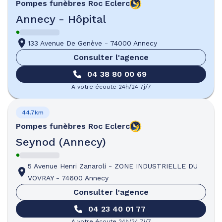
Pompes funèbres
Roc Eclerc
Annecy - Hôpital
133 Avenue De Genève
-
74000 Annecy
Consulter l'agence
04 38 80 00 69
A votre écoute 24h/24 7j/7
44.7km
Pompes funèbres
Roc Eclerc
Seynod (Annecy)
5 Avenue Henri Zanaroli
-
ZONE INDUSTRIELLE DU
VOVRAY
-
74600 Annecy
Consulter l'agence
04 23 40 01 77
A votre écoute 24h/24 7j/7