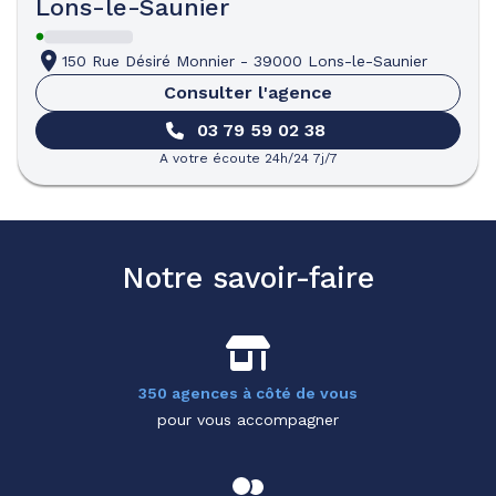
Lons-le-Saunier
150 Rue Désiré Monnier
-
39000 Lons-le-Saunier
Consulter l'agence
03 79 59 02 38
A votre écoute 24h/24 7j/7
Notre savoir-faire
350 agences à côté de vous
pour vous accompagner