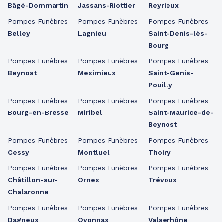
Bâgé-Dommartin
Jassans-Riottier
Reyrieux
Pompes Funèbres
Pompes Funèbres
Pompes Funèbres
Belley
Lagnieu
Saint-Denis-lès-
Bourg
Pompes Funèbres
Pompes Funèbres
Pompes Funèbres
Beynost
Meximieux
Saint-Genis-
Pouilly
Pompes Funèbres
Pompes Funèbres
Pompes Funèbres
Bourg-en-Bresse
Miribel
Saint-Maurice-de-
Beynost
Pompes Funèbres
Pompes Funèbres
Pompes Funèbres
Cessy
Montluel
Thoiry
Pompes Funèbres
Pompes Funèbres
Pompes Funèbres
Châtillon-sur-
Ornex
Trévoux
Chalaronne
Pompes Funèbres
Pompes Funèbres
Pompes Funèbres
Dagneux
Oyonnax
Valserhône