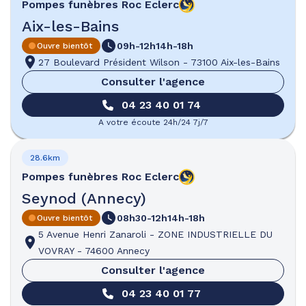
Pompes funèbres
Roc Eclerc
Aix-les-Bains
09h-12h
14h-18h
Ouvre bientôt
27 Boulevard Président Wilson
-
73100 Aix-les-Bains
Consulter l'agence
04 23 40 01 74
A votre écoute 24h/24 7j/7
28.6km
Pompes funèbres
Roc Eclerc
Seynod (Annecy)
08h30-12h
14h-18h
Ouvre bientôt
5 Avenue Henri Zanaroli
-
ZONE INDUSTRIELLE DU
VOVRAY
-
74600 Annecy
Consulter l'agence
04 23 40 01 77