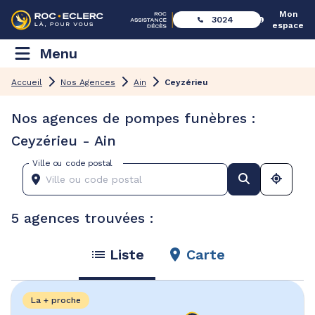
Mon
3024
espace
Menu
Accueil
Nos Agences
Ain
Ceyzérieu
Nos agences de pompes funèbres :
Ceyzérieu - Ain
Ville ou code postal
5 agences trouvées :
Liste
Carte
La + proche