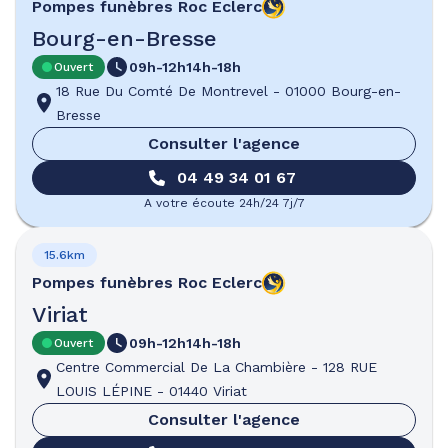
Pompes funèbres
Roc Eclerc
Bourg-en-Bresse
09h-12h
14h-18h
Ouvert
18 Rue Du Comté De Montrevel
-
01000 Bourg-en-
Bresse
Consulter l'agence
04 49 34 01 67
A votre écoute 24h/24 7j/7
15.6km
Pompes funèbres
Roc Eclerc
Viriat
09h-12h
14h-18h
Ouvert
Centre Commercial De La Chambière
-
128 RUE
LOUIS LÉPINE
-
01440 Viriat
Consulter l'agence