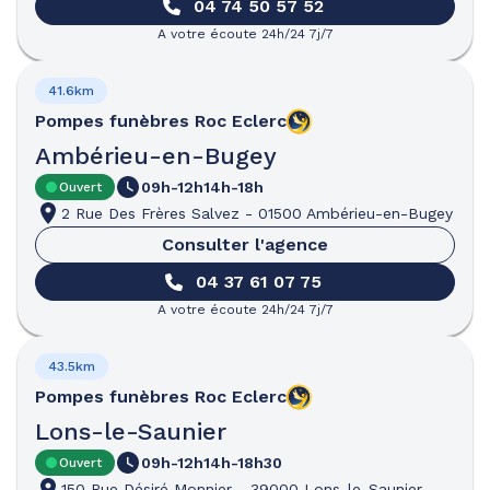
04 74 50 57 52
A votre écoute 24h/24 7j/7
41.6km
Pompes funèbres
Roc Eclerc
Ambérieu-en-Bugey
09h-12h
14h-18h
Ouvert
2 Rue Des Frères Salvez
-
01500 Ambérieu-en-Bugey
Consulter l'agence
04 37 61 07 75
A votre écoute 24h/24 7j/7
43.5km
Pompes funèbres
Roc Eclerc
Lons-le-Saunier
09h-12h
14h-18h30
Ouvert
150 Rue Désiré Monnier
-
39000 Lons-le-Saunier