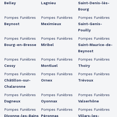
Belley
Lagnieu
Saint-Denis-lès-
Bourg
Pompes Funèbres
Pompes Funèbres
Pompes Funèbres
Beynost
Meximieux
Saint-Genis-
Pouilly
Pompes Funèbres
Pompes Funèbres
Pompes Funèbres
Bourg-en-Bresse
Miribel
Saint-Maurice-de-
Beynost
Pompes Funèbres
Pompes Funèbres
Pompes Funèbres
Cessy
Montluel
Thoiry
Pompes Funèbres
Pompes Funèbres
Pompes Funèbres
Châtillon-sur-
Ornex
Trévoux
Chalaronne
Pompes Funèbres
Pompes Funèbres
Pompes Funèbres
Dagneux
Oyonnax
Valserhône
Pompes Funèbres
Pompes Funèbres
Pompes Funèbres
Divonne-les-Bains
Péronnas
Villars-les-