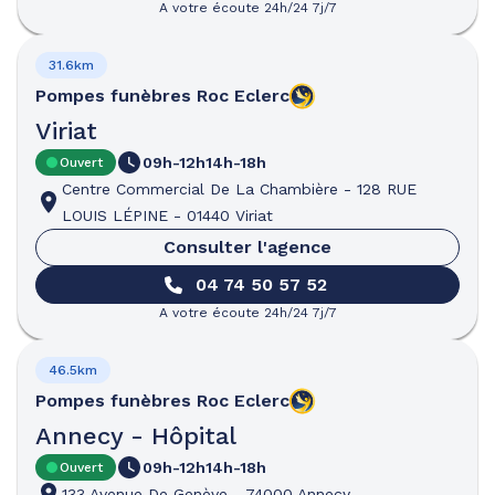
A votre écoute 24h/24 7j/7
31.6km
Pompes funèbres
Roc Eclerc
Viriat
09h-12h
14h-18h
Ouvert
Centre Commercial De La Chambière
-
128 RUE
LOUIS LÉPINE
-
01440 Viriat
Consulter l'agence
04 74 50 57 52
A votre écoute 24h/24 7j/7
46.5km
Pompes funèbres
Roc Eclerc
Annecy - Hôpital
09h-12h
14h-18h
Ouvert
133 Avenue De Genève
-
74000 Annecy