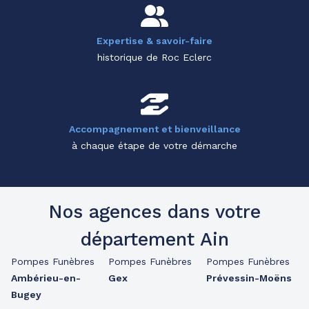
Expertise & savoir-faire
historique de Roc Eclerc
Accompagnement et bienveillance
à chaque étape de votre démarche
Nos agences dans votre
département Ain
Pompes Funèbres
Pompes Funèbres
Pompes Funèbres
Ambérieu-en-
Gex
Prévessin-Moëns
Bugey