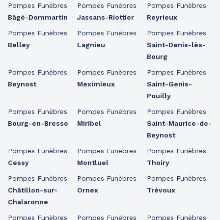
Pompes Funèbres
Pompes Funèbres
Pompes Funèbres
Bâgé-Dommartin
Jassans-Riottier
Reyrieux
Pompes Funèbres
Pompes Funèbres
Pompes Funèbres
Belley
Lagnieu
Saint-Denis-lès-
Bourg
Pompes Funèbres
Pompes Funèbres
Pompes Funèbres
Beynost
Meximieux
Saint-Genis-
Pouilly
Pompes Funèbres
Pompes Funèbres
Pompes Funèbres
Bourg-en-Bresse
Miribel
Saint-Maurice-de-
Beynost
Pompes Funèbres
Pompes Funèbres
Pompes Funèbres
Cessy
Montluel
Thoiry
Pompes Funèbres
Pompes Funèbres
Pompes Funèbres
Châtillon-sur-
Ornex
Trévoux
Chalaronne
Pompes Funèbres
Pompes Funèbres
Pompes Funèbres