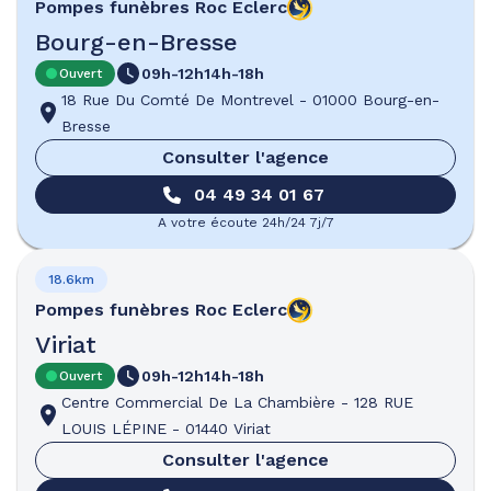
Pompes funèbres
Roc Eclerc
Bourg-en-Bresse
09h-12h
14h-18h
Ouvert
18 Rue Du Comté De Montrevel
-
01000 Bourg-en-
Bresse
Consulter l'agence
04 49 34 01 67
A votre écoute 24h/24 7j/7
18.6km
Pompes funèbres
Roc Eclerc
Viriat
09h-12h
14h-18h
Ouvert
Centre Commercial De La Chambière
-
128 RUE
LOUIS LÉPINE
-
01440 Viriat
Consulter l'agence