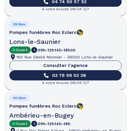
04 74 50 57 52
A votre écoute 24h/24 7j/7
39.8km
Pompes funèbres
Roc Eclerc
Lons-le-Saunier
09h-12h
14h-18h30
Ouvert
150 Rue Désiré Monnier
-
39000 Lons-le-Saunier
Consulter l'agence
03 79 59 02 38
A votre écoute 24h/24 7j/7
40.9km
Pompes funèbres
Roc Eclerc
Ambérieu-en-Bugey
09h-12h
14h-18h
Ouvert
2 Rue Des Frères Salvez
-
01500 Ambérieu-en-Bugey