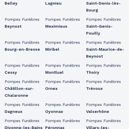
Belley
Lagnieu
Saint-Denis-lès-
Bourg
Pompes Funèbres
Pompes Funèbres
Pompes Funèbres
Beynost
Meximieux
Saint-Genis-
Pouilly
Pompes Funèbres
Pompes Funèbres
Pompes Funèbres
Bourg-en-Bresse
Miribel
Saint-Maurice-de-
Beynost
Pompes Funèbres
Pompes Funèbres
Pompes Funèbres
Cessy
Montluel
Thoiry
Pompes Funèbres
Pompes Funèbres
Pompes Funèbres
Châtillon-sur-
Ornex
Trévoux
Chalaronne
Pompes Funèbres
Pompes Funèbres
Pompes Funèbres
Dagneux
Oyonnax
Valserhône
Pompes Funèbres
Pompes Funèbres
Pompes Funèbres
Divonne-les-Bains
Péronnas
Villars-les-