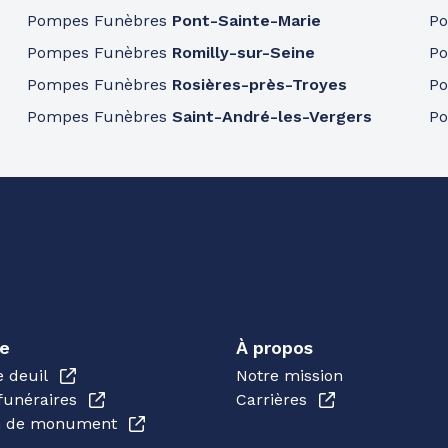
Pompes Funèbres
Pont-Sainte-Marie
P
Pompes Funèbres
Romilly-sur-Seine
P
Pompes Funèbres
Rosières-près-Troyes
P
Pompes Funèbres
Saint-André-les-Vergers
P
e
À propos
e deuil
Notre mission
funéraires
Carrières
en de monument