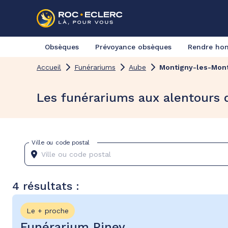
Obsèques
Prévoyance obsèques
Rendre h
Accueil
Funérariums
Aube
Montigny-les-Mon
Les funérariums aux alentours
Ville ou code postal
4 résultats :
Le + proche
Funérarium Piney