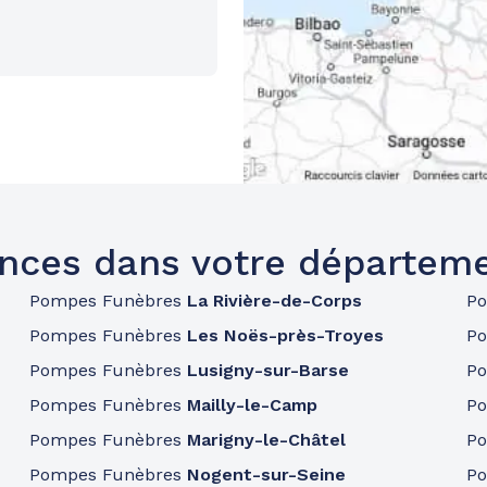
nces dans votre départem
Pompes Funèbres
La Rivière-de-Corps
P
Pompes Funèbres
Les Noës-près-Troyes
P
Pompes Funèbres
Lusigny-sur-Barse
P
Pompes Funèbres
Mailly-le-Camp
P
Pompes Funèbres
Marigny-le-Châtel
P
Pompes Funèbres
Nogent-sur-Seine
P