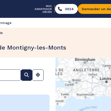
3024
Demander un de
ommage
ts
 de Montigny-les-Monts