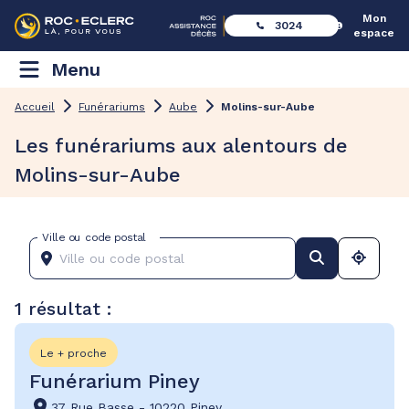
Mon
3024
espace
Menu
Accueil
Funérariums
Aube
Molins-sur-Aube
Les funérariums aux alentours de
Molins-sur-Aube
Ville ou code postal
1 résultat :
Le + proche
Funérarium Piney
37 Rue Basse
-
10220 Piney