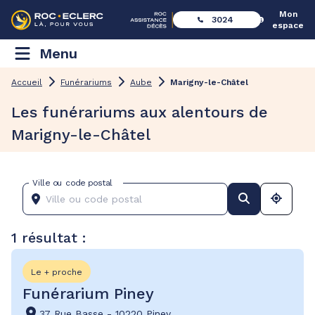
Mon
3024
espace
Menu
Accueil
Funérariums
Aube
Marigny-le-Châtel
Les funérariums aux alentours de
Marigny-le-Châtel
Ville ou code postal
1 résultat :
Le + proche
Funérarium Piney
37 Rue Basse
-
10220 Piney