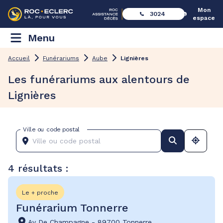
Mon
3024
espace
Menu
Accueil
Funérariums
Aube
Lignières
Les funérariums aux alentours de
Lignières
Ville ou code postal
4 résultats :
Le + proche
Funérarium Tonnerre
Av De Champagne
-
89700 Tonnerre