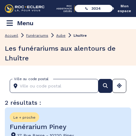
Mon
3024
espace
Menu
Accueil
Funérariums
Aube
Lhuître
Les funérariums aux alentours de
Lhuître
Ville ou code postal
2 résultats :
Le + proche
Funérarium Piney
37 Rue Basse
-
10220 Piney