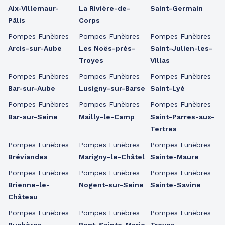
Aix-Villemaur-
La Rivière-de-
Saint-Germain
Pâlis
Corps
Pompes Funèbres
Pompes Funèbres
Pompes Funèbres
Arcis-sur-Aube
Les Noës-près-
Saint-Julien-les-
Troyes
Villas
Pompes Funèbres
Pompes Funèbres
Pompes Funèbres
Bar-sur-Aube
Lusigny-sur-Barse
Saint-Lyé
Pompes Funèbres
Pompes Funèbres
Pompes Funèbres
Bar-sur-Seine
Mailly-le-Camp
Saint-Parres-aux-
Tertres
Pompes Funèbres
Pompes Funèbres
Pompes Funèbres
Bréviandes
Marigny-le-Châtel
Sainte-Maure
Pompes Funèbres
Pompes Funèbres
Pompes Funèbres
Brienne-le-
Nogent-sur-Seine
Sainte-Savine
Château
Pompes Funèbres
Pompes Funèbres
Pompes Funèbres