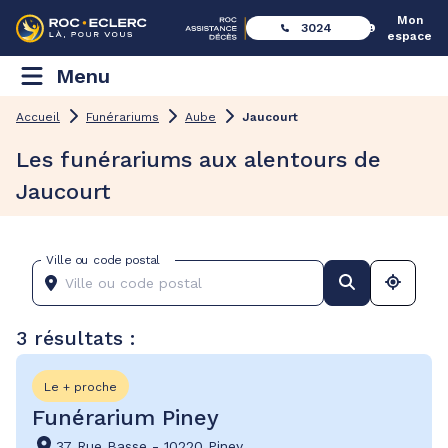
Mon
3024
espace
Menu
Accueil
Funérariums
Aube
Jaucourt
Les funérariums aux alentours de
Jaucourt
Ville ou code postal
3 résultats :
Le + proche
Funérarium Piney
37 Rue Basse
-
10220 Piney