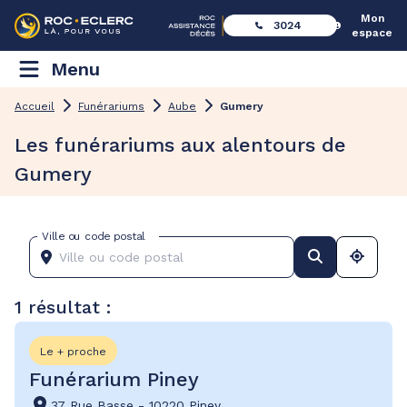
Mon
3024
espace
Menu
Accueil
Funérariums
Aube
Gumery
Les funérariums aux alentours de
Gumery
Ville ou code postal
1 résultat :
Le + proche
Funérarium Piney
37 Rue Basse
-
10220 Piney