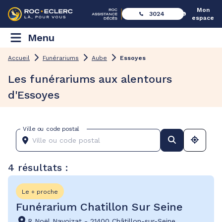
Mon
3024
espace
Menu
Accueil
Funérariums
Aube
Essoyes
Les funérariums aux alentours
d'Essoyes
Ville ou code postal
4 résultats :
Le + proche
Funérarium Chatillon Sur Seine
R Noël Navoizat
-
21400 Châtillon-sur-Seine