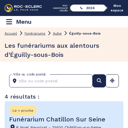
Mon
3024
espace
Menu
Accueil
Funérariums
Aube
Éguilly-sous-Bois
Les funérariums aux alentours
d'Éguilly-sous-Bois
Ville ou code postal
4 résultats :
Le + proche
Funérarium Chatillon Sur Seine
R Noël Navoizat
-
21400 Châtillon-sur-Seine