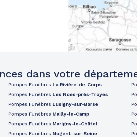
nces dans votre départem
Pompes Funèbres
La Rivière-de-Corps
P
Pompes Funèbres
Les Noës-près-Troyes
P
Pompes Funèbres
Lusigny-sur-Barse
P
Pompes Funèbres
Mailly-le-Camp
P
Pompes Funèbres
Marigny-le-Châtel
P
Pompes Funèbres
Nogent-sur-Seine
P