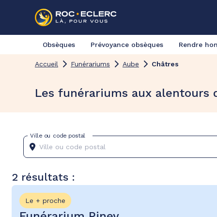
Obsèques
Prévoyance obsèques
Rendre h
Accueil
Funérariums
Aube
Châtres
Les funérariums aux alentours 
Ville ou code postal
2 résultats :
Le + proche
Funérarium Piney