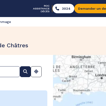
3024
Demander un de
ommage
de Châtres