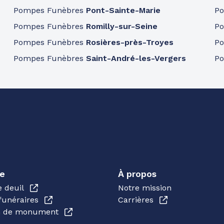
Pompes Funèbres
Pont-Sainte-Marie
P
Pompes Funèbres
Romilly-sur-Seine
P
Pompes Funèbres
Rosières-près-Troyes
P
Pompes Funèbres
Saint-André-les-Vergers
P
e
À propos
e deuil
Notre mission
funéraires
Carrières
en de monument