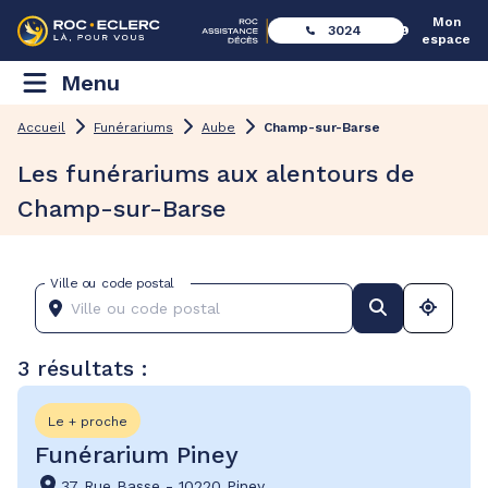
Mon
3024
espace
Menu
Accueil
Funérariums
Aube
Champ-sur-Barse
Les funérariums aux alentours de
Champ-sur-Barse
Ville ou code postal
3 résultats :
Le + proche
Funérarium Piney
37 Rue Basse
-
10220 Piney