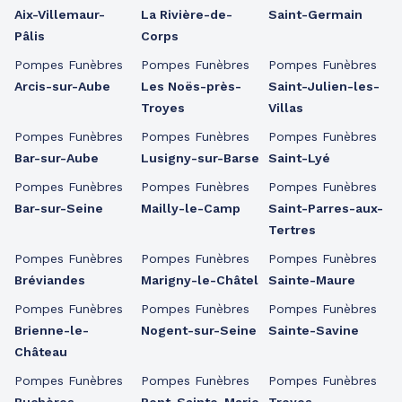
Aix-Villemaur-
La Rivière-de-
Saint-Germain
Pâlis
Corps
Pompes Funèbres
Pompes Funèbres
Pompes Funèbres
Arcis-sur-Aube
Les Noës-près-
Saint-Julien-les-
Troyes
Villas
Pompes Funèbres
Pompes Funèbres
Pompes Funèbres
Bar-sur-Aube
Lusigny-sur-Barse
Saint-Lyé
Pompes Funèbres
Pompes Funèbres
Pompes Funèbres
Bar-sur-Seine
Mailly-le-Camp
Saint-Parres-aux-
Tertres
Pompes Funèbres
Pompes Funèbres
Pompes Funèbres
Bréviandes
Marigny-le-Châtel
Sainte-Maure
Pompes Funèbres
Pompes Funèbres
Pompes Funèbres
Brienne-le-
Nogent-sur-Seine
Sainte-Savine
Château
Pompes Funèbres
Pompes Funèbres
Pompes Funèbres