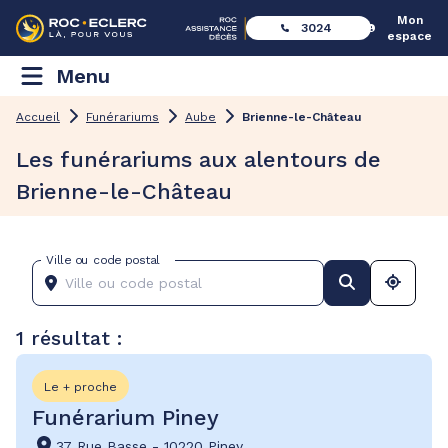
Mon
3024
espace
Menu
Accueil
Funérariums
Aube
Brienne-le-Château
Les funérariums aux alentours de
Brienne-le-Château
Ville ou code postal
1 résultat :
Le + proche
Funérarium Piney
37 Rue Basse
-
10220 Piney