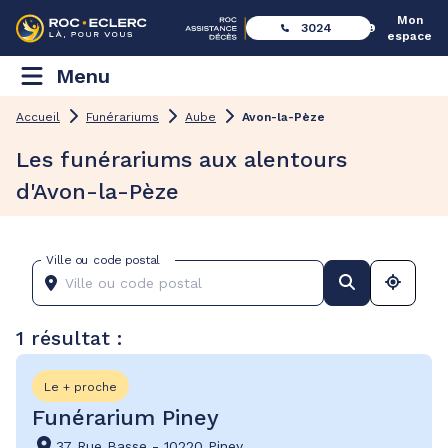
Mon
3024
espace
Menu
Accueil
Funérariums
Aube
Avon-la-Pèze
Les funérariums aux alentours
d'Avon-la-Pèze
Ville ou code postal
1 résultat :
Le + proche
Funérarium Piney
37 Rue Basse
-
10220 Piney