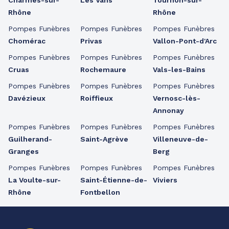
Charmes-sur-
Les Vans
Tournon-sur-
Rhône
Rhône
Pompes Funèbres
Pompes Funèbres
Pompes Funèbres
Chomérac
Privas
Vallon-Pont-d'Arc
Pompes Funèbres
Pompes Funèbres
Pompes Funèbres
Cruas
Rochemaure
Vals-les-Bains
Pompes Funèbres
Pompes Funèbres
Pompes Funèbres
Davézieux
Roiffieux
Vernosc-lès-
Annonay
Pompes Funèbres
Pompes Funèbres
Pompes Funèbres
Guilherand-
Saint-Agrève
Villeneuve-de-
Granges
Berg
Pompes Funèbres
Pompes Funèbres
Pompes Funèbres
La Voulte-sur-
Saint-Étienne-de-
Viviers
Rhône
Fontbellon