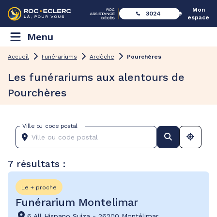
Mon
3024
espace
Menu
Accueil
Funérariums
Ardèche
Pourchères
Les funérariums aux alentours de
Pourchères
Ville ou code postal
7 résultats :
Le + proche
Funérarium Montelimar
6 All Hispano Suiza
-
26200 Montélimar