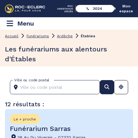
Mon
3024
espace
Menu
Accueil
Funérariums
Ardèche
Étables
Les funérariums aux alentours
d'Étables
Ville ou code postal
12 résultats :
Le + proche
Funérarium Sarras
38 Av Du Vivarais
-
07370 Sarras