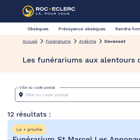
Obsèques
Prévoyance obsèques
Rendre h
Accueil
Funérariums
Ardèche
Devesset
Les funérariums aux alentours 
Ville ou code postal
12 résultats :
Le + proche
Funérarium St Marcel Les Annona