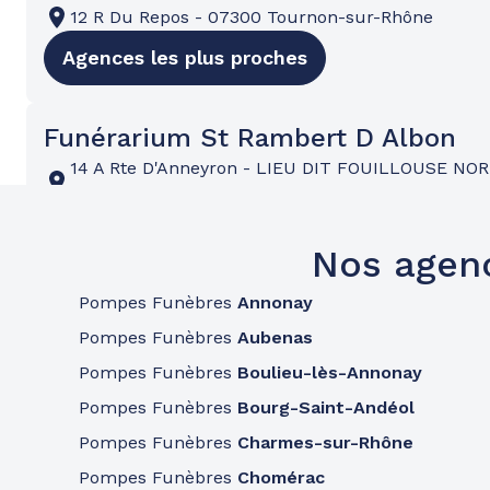
12 R Du Repos
-
07300 Tournon-sur-Rhône
Agences les plus proches
Funérarium St Rambert D Albon
14 A Rte D'Anneyron
-
LIEU DIT FOUILLOUSE NO
Rambert-d'Albon
Agences les plus proches
Nos agen
Pompes Funèbres
Annonay
Funérarium St Etienne
Pompes Funèbres
Aubenas
68 R Marengo
-
42000 Saint-Étienne
Pompes Funèbres
Boulieu-lès-Annonay
Agences les plus proches
Pompes Funèbres
Bourg-Saint-Andéol
Pompes Funèbres
Charmes-sur-Rhône
Funérarium St Etienne
Pompes Funèbres
Chomérac