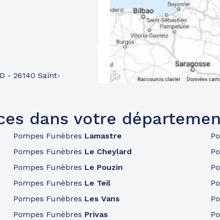
RD
-
26140 Saint-
ces dans votre départemen
Pompes Funèbres
Lamastre
P
Pompes Funèbres
Le Cheylard
P
Pompes Funèbres
Le Pouzin
P
Pompes Funèbres
Le Teil
P
Pompes Funèbres
Les Vans
P
Pompes Funèbres
Privas
P