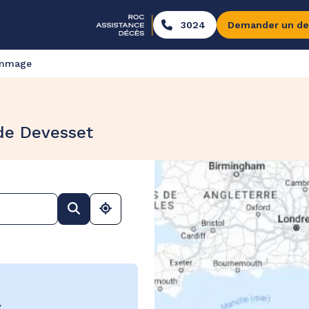
3024
Demander un de
ommage
de Devesset
y