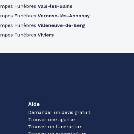
ompes Funèbres
Vals-les-Bains
ompes Funèbres
Vernosc-lès-Annonay
ompes Funèbres
Villeneuve-de-Berg
ompes Funèbres
Viviers
Aide
Demander un devis gratuit
Trouver une agence
Trouver un funérarium
Trouver un crématorium