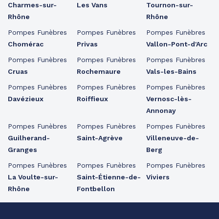
Charmes-sur-
Les Vans
Tournon-sur-
Rhône
Rhône
Pompes Funèbres
Pompes Funèbres
Pompes Funèbres
Chomérac
Privas
Vallon-Pont-d'Arc
Pompes Funèbres
Pompes Funèbres
Pompes Funèbres
Cruas
Rochemaure
Vals-les-Bains
Pompes Funèbres
Pompes Funèbres
Pompes Funèbres
Davézieux
Roiffieux
Vernosc-lès-
Annonay
Pompes Funèbres
Pompes Funèbres
Pompes Funèbres
Guilherand-
Saint-Agrève
Villeneuve-de-
Granges
Berg
Pompes Funèbres
Pompes Funèbres
Pompes Funèbres
La Voulte-sur-
Saint-Étienne-de-
Viviers
Rhône
Fontbellon