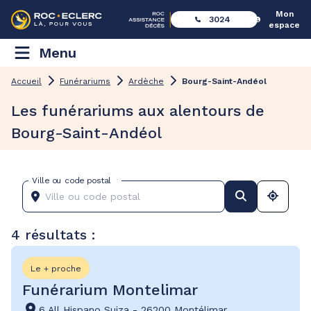
Mon
3024
espace
Menu
Accueil
Funérariums
Ardèche
Bourg-Saint-Andéol
Les funérariums aux alentours de
Bourg-Saint-Andéol
Ville ou code postal
4 résultats :
Le + proche
Funérarium Montelimar
6 All Hispano Suiza
-
26200 Montélimar