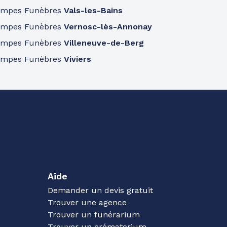
ompes Funèbres
Vals-les-Bains
ompes Funèbres
Vernosc-lès-Annonay
ompes Funèbres
Villeneuve-de-Berg
ompes Funèbres
Viviers
Aide
Demander un devis gratuit
Trouver une agence
Trouver un funérarium
Trouver un crématorium