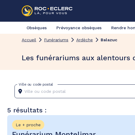
Obsèques
Prévoyance obsèques
Rendre h
Accueil
Funérariums
Ardèche
Balazuc
Les funérariums aux alentours 
Ville ou code postal
5 résultats :
Le + proche
Funérarium Montelimar