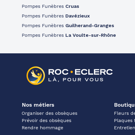
Pompes Funèbres
Cruas
Pompes Funèbres
Davézieux
Pompes Funèbres
Guilherand-Granges
Pompes Funèbres
La Voulte-sur-Rhône
Nos métiers
Boutiqu
Organiser des obsèques
Fleurs d
Prévoir des obsèques
Plaques 
Rendre hommage
Entreti