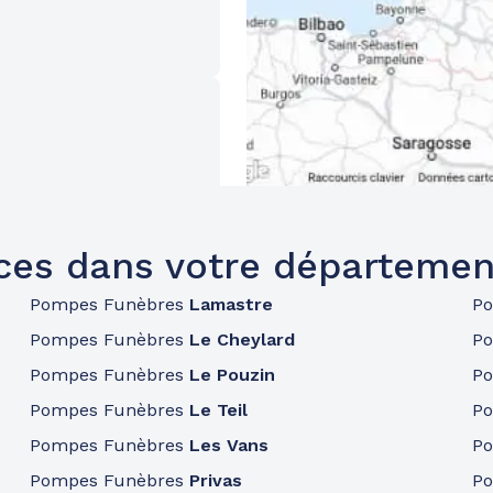
ces dans votre départemen
Pompes Funèbres
Lamastre
P
Pompes Funèbres
Le Cheylard
P
Pompes Funèbres
Le Pouzin
P
Pompes Funèbres
Le Teil
P
Pompes Funèbres
Les Vans
P
Pompes Funèbres
Privas
P