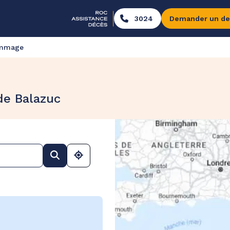
3024
Demander un de
ommage
de Balazuc