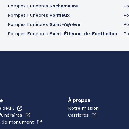
Pompes Funèbres
Rochemaure
P
Pompes Funèbres
Roiffieux
P
Pompes Funèbres
Saint-Agrève
P
Pompes Funèbres
Saint-Étienne-de-Fontbellon
P
e
À propos
e deuil
Notre mission
funéraires
Carrières
en de monument