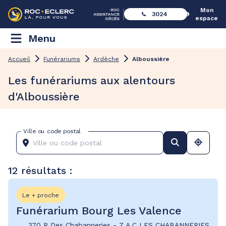
Mon
3024
espace
Menu
Accueil
Funérariums
Ardèche
Alboussière
Les funérariums aux alentours
d'Alboussière
Ville ou code postal
12 résultats :
Le + proche
Funérarium Bourg Les Valence
370 R Des Chabanneries
-
Z.A.C LES CHABANNERIES