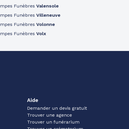
ompes Funèbres
Valensole
ompes Funèbres
Villeneuve
ompes Funèbres
Volonne
ompes Funèbres
Volx
Aide
Demander un devis gratuit
Trouver une agence
Trouver un funérarium
Trouver un crématorium