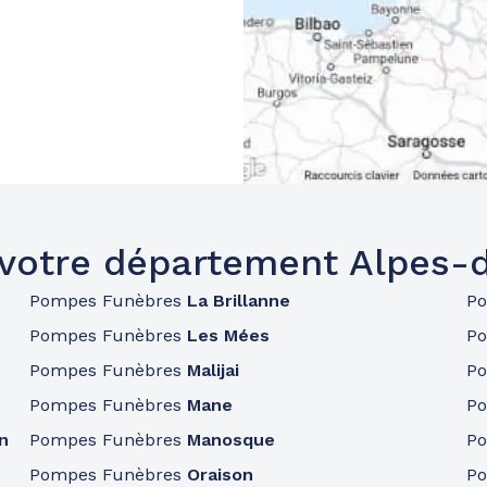
 votre département Alpes-
Pompes Funèbres
La Brillanne
P
Pompes Funèbres
Les Mées
P
Pompes Funèbres
Malijai
P
Pompes Funèbres
Mane
P
n
Pompes Funèbres
Manosque
P
Pompes Funèbres
Oraison
P