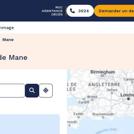
3024
Demander un de
ommage
Mane
 de Mane