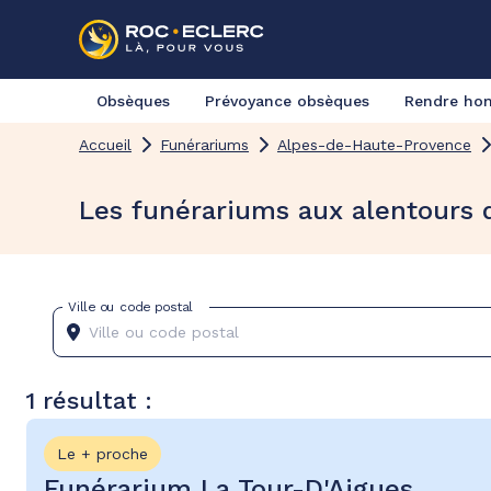
Obsèques
Prévoyance obsèques
Rendre h
Accueil
Funérariums
Alpes-de-Haute-Provence
Les funérariums aux alentours
Ville ou code postal
1 résultat :
Le + proche
Funérarium La Tour-D'Aigues