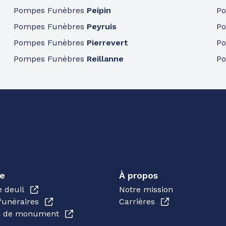
Pompes Funèbres
Peipin
P
Pompes Funèbres
Peyruis
P
Pompes Funèbres
Pierrevert
P
Pompes Funèbres
Reillanne
P
e
À propos
e deuil
Notre mission
funéraires
Carrières
en de monument