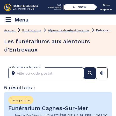
Mon
3024
espace
Menu
E
ntrevaux
Accueil
Funérariums
Alpes-de-Haute-Provence
Les funérariums aux alentours
d'Entrevaux
Ville ou code postal
5 résultats :
Le + proche
Funérarium Cagnes-Sur-Mer
Route De Vence
-
CIMETIÈRE DE LA BUFFE
-
06800