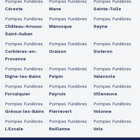
Pompes Funèbres
Pompes Funèbres
Pompes Funèbres
Céreste
Mane
Sainte-Tulle
Pompes Funèbres
Pompes Funèbres
Pompes Funèbres
Château-Arnoux-
Manosque
Seyne
Saint-Auban
Pompes Funèbres
Pompes Funèbres
Pompes Funèbres
Corbières-en-
Oraison
Sisteron
Provence
Pompes Funèbres
Pompes Funèbres
Pompes Funèbres
Digne-les-Bains
Peipin
Valensole
Pompes Funèbres
Pompes Funèbres
Pompes Funèbres
Forcalquier
Peyruis
Villeneuve
Pompes Funèbres
Pompes Funèbres
Pompes Funèbres
Gréoux-les-Bains
Pierrevert
Volonne
Pompes Funèbres
Pompes Funèbres
Pompes Funèbres
L'Escale
Reillanne
Volx