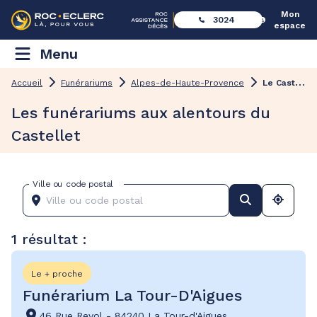
Mon
3024
espace
Menu
L
e Castellet
Accueil
Funérariums
Alpes-de-Haute-Provence
Les funérariums aux alentours du
Castellet
Ville ou code postal
1 résultat :
Le + proche
Funérarium La Tour-D'Aigues
46 Rue Revol
-
84240 La Tour-d'Aigues