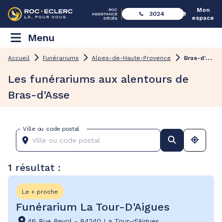
Mon
3024
espace
Menu
B
ras-d'Asse
Accueil
Funérariums
Alpes-de-Haute-Provence
Les funérariums aux alentours de
Bras-d'Asse
Ville ou code postal
1 résultat :
Le + proche
Funérarium La Tour-D'Aigues
46 Rue Revol
-
84240 La Tour-d'Aigues