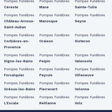
Pompes Funèbres
Pompes Funèbres
Pompes Funèbres
Céreste
Mane
Sainte-Tulle
Pompes Funèbres
Pompes Funèbres
Pompes Funèbres
Château-Arnoux-
Manosque
Seyne
Saint-Auban
Pompes Funèbres
Pompes Funèbres
Pompes Funèbres
Corbières-en-
Oraison
Sisteron
Provence
Pompes Funèbres
Pompes Funèbres
Pompes Funèbres
Digne-les-Bains
Peipin
Valensole
Pompes Funèbres
Pompes Funèbres
Pompes Funèbres
Forcalquier
Peyruis
Villeneuve
Pompes Funèbres
Pompes Funèbres
Pompes Funèbres
Gréoux-les-Bains
Pierrevert
Volonne
Pompes Funèbres
Pompes Funèbres
Pompes Funèbres
L'Escale
Reillanne
Volx