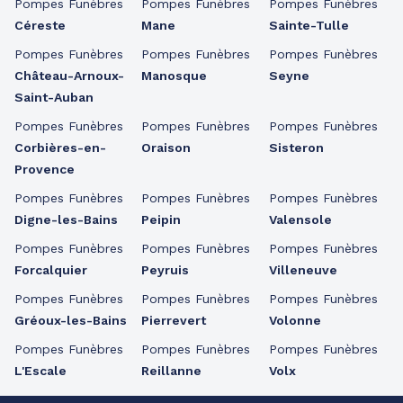
Pompes Funèbres
Pompes Funèbres
Pompes Funèbres
Céreste
Mane
Sainte-Tulle
Pompes Funèbres
Pompes Funèbres
Pompes Funèbres
Château-Arnoux-
Manosque
Seyne
Saint-Auban
Pompes Funèbres
Pompes Funèbres
Pompes Funèbres
Corbières-en-
Oraison
Sisteron
Provence
Pompes Funèbres
Pompes Funèbres
Pompes Funèbres
Digne-les-Bains
Peipin
Valensole
Pompes Funèbres
Pompes Funèbres
Pompes Funèbres
Forcalquier
Peyruis
Villeneuve
Pompes Funèbres
Pompes Funèbres
Pompes Funèbres
Gréoux-les-Bains
Pierrevert
Volonne
Pompes Funèbres
Pompes Funèbres
Pompes Funèbres
L'Escale
Reillanne
Volx