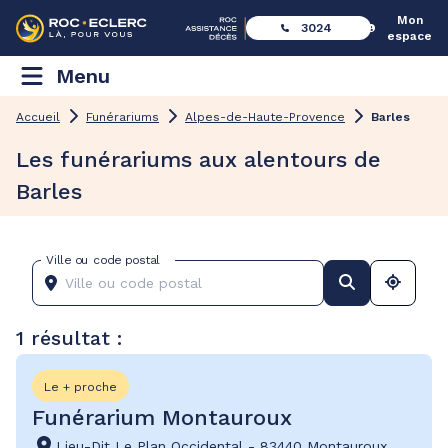
Mon
3024
espace
Menu
Accueil
Funérariums
Alpes-de-Haute-Provence
Barles
Les funérariums aux alentours de
Barles
Ville ou code postal
1 résultat :
Le + proche
Funérarium Montauroux
Lieu-Dit Le Plan Occidental
-
83440 Montauroux