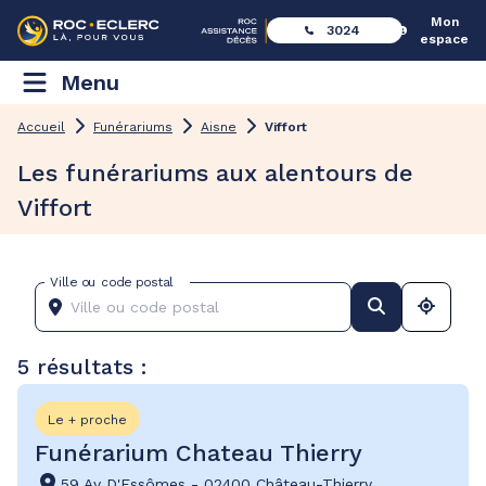
Mon
3024
espace
Menu
Accueil
Funérariums
Aisne
Viffort
Les funérariums aux alentours de
Viffort
Ville ou code postal
5 résultats :
Le + proche
Funérarium Chateau Thierry
59 Av D'Essômes
-
02400 Château-Thierry