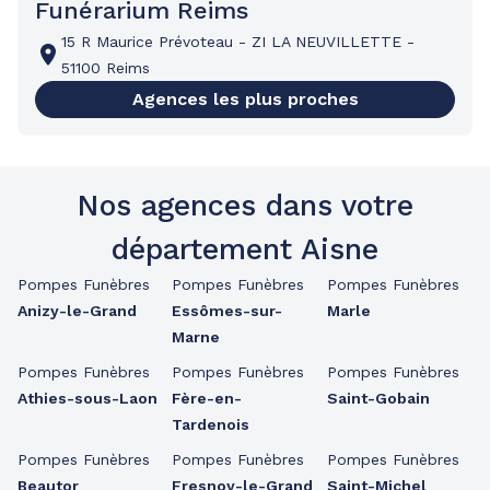
Funérarium Reims
15 R Maurice Prévoteau
-
ZI LA NEUVILLETTE
-
51100 Reims
Agences les plus proches
Nos agences dans votre
département Aisne
Pompes Funèbres
Pompes Funèbres
Pompes Funèbres
Anizy-le-Grand
Essômes-sur-
Marle
Marne
Pompes Funèbres
Pompes Funèbres
Pompes Funèbres
Athies-sous-Laon
Fère-en-
Saint-Gobain
Tardenois
Pompes Funèbres
Pompes Funèbres
Pompes Funèbres
Beautor
Fresnoy-le-Grand
Saint-Michel