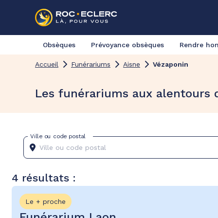
Obsèques
Prévoyance obsèques
Rendre h
Accueil
Funérariums
Aisne
Vézaponin
Les funérariums aux alentours 
Ville ou code postal
4 résultats :
Le + proche
Funérarium Laon