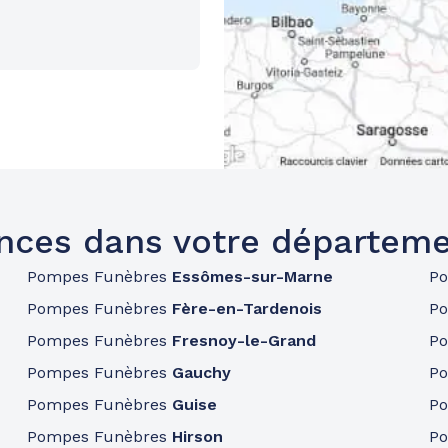
nces dans votre départeme
Pompes Funèbres
Essômes-sur-Marne
P
Pompes Funèbres
Fère-en-Tardenois
P
Pompes Funèbres
Fresnoy-le-Grand
P
Pompes Funèbres
Gauchy
P
Pompes Funèbres
Guise
P
Pompes Funèbres
Hirson
P