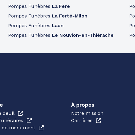
Pompes Funèbres
La Fère
P
Pompes Funèbres
La Ferté-Milon
P
Pompes Funèbres
Laon
P
Pompes Funèbres
Le Nouvion-en-Thiérache
P
e
À propos
e deuil
Notre mission
funéraires
Carrières
en de monument