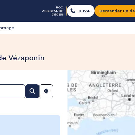
3024
Demander un de
ommage
de Vézaponin