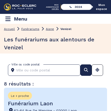
Mon
3024
espace
Menu
Accueil
Funérariums
Aisne
Venizel
Les funérariums aux alentours de
Venizel
Ville ou code postal
8 résultats :
Le + proche
Funérarium Laon
62-64 Rue De Manoise
-
02000 Laon