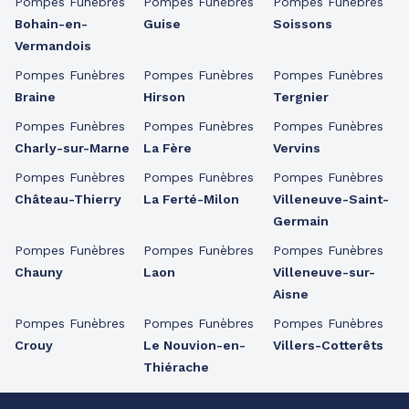
Pompes Funèbres
Pompes Funèbres
Pompes Funèbres
Bohain-en-
Guise
Soissons
Vermandois
Pompes Funèbres
Pompes Funèbres
Pompes Funèbres
Braine
Hirson
Tergnier
Pompes Funèbres
Pompes Funèbres
Pompes Funèbres
Charly-sur-Marne
La Fère
Vervins
Pompes Funèbres
Pompes Funèbres
Pompes Funèbres
Château-Thierry
La Ferté-Milon
Villeneuve-Saint-
Germain
Pompes Funèbres
Pompes Funèbres
Pompes Funèbres
Chauny
Laon
Villeneuve-sur-
Aisne
Pompes Funèbres
Pompes Funèbres
Pompes Funèbres
Crouy
Le Nouvion-en-
Villers-Cotterêts
Thiérache