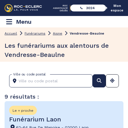
Mon
3024
espace
Menu
Accueil
Funérariums
Aisne
Vendresse-Beaulne
Les funérariums aux alentours de
Vendresse-Beaulne
Ville ou code postal
9 résultats :
Le + proche
Funérarium Laon
62-64 Rue De Manoise
-
02000 Laon