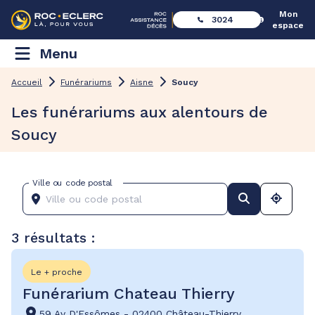
Mon
3024
espace
Menu
Accueil
Funérariums
Aisne
Soucy
Les funérariums aux alentours de
Soucy
Ville ou code postal
3 résultats :
Le + proche
Funérarium Chateau Thierry
59 Av D'Essômes
-
02400 Château-Thierry