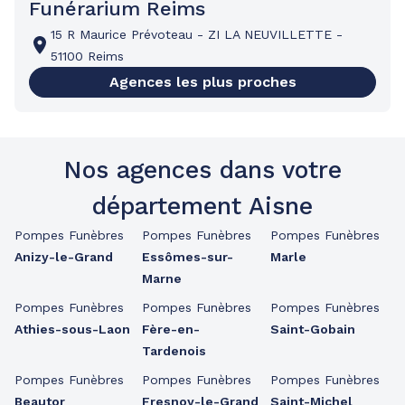
Funérarium Reims
15 R Maurice Prévoteau
-
ZI LA NEUVILLETTE
-
51100 Reims
Agences les plus proches
Nos agences dans votre
département Aisne
Pompes Funèbres
Pompes Funèbres
Pompes Funèbres
Anizy-le-Grand
Essômes-sur-
Marle
Marne
Pompes Funèbres
Pompes Funèbres
Pompes Funèbres
Athies-sous-Laon
Fère-en-
Saint-Gobain
Tardenois
Pompes Funèbres
Pompes Funèbres
Pompes Funèbres
Beautor
Fresnoy-le-Grand
Saint-Michel