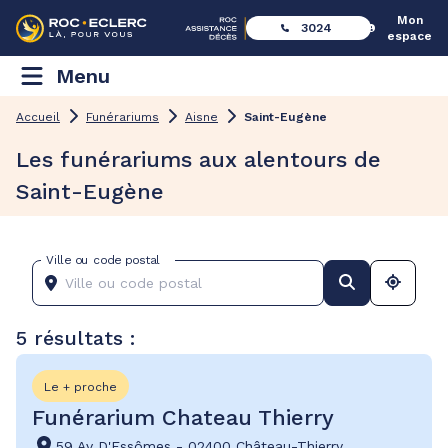
Mon
3024
espace
Menu
Accueil
Funérariums
Aisne
Saint-Eugène
Les funérariums aux alentours de
Saint-Eugène
Ville ou code postal
5 résultats :
Le + proche
Funérarium Chateau Thierry
59 Av D'Essômes
-
02400 Château-Thierry