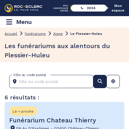
Mon
3024
espace
Menu
Accueil
Funérariums
Aisne
Le Plessier-Huleu
Les funérariums aux alentours du
Plessier-Huleu
Ville ou code postal
6 résultats :
Le + proche
Funérarium Chateau Thierry
59 Av D'Essômes
-
02400 Château-Thierry