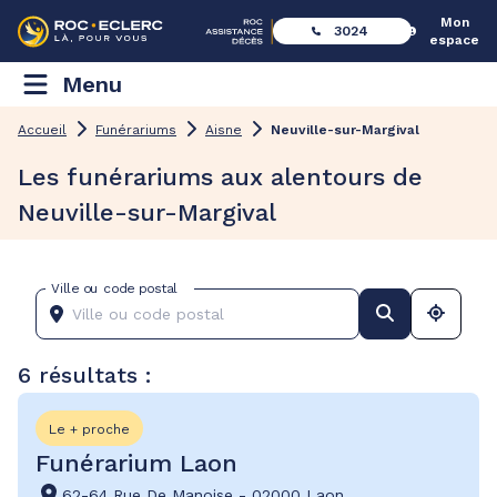
Mon
3024
espace
Menu
Accueil
Funérariums
Aisne
Neuville-sur-Margival
Les funérariums aux alentours de
Neuville-sur-Margival
Ville ou code postal
6 résultats :
Le + proche
Funérarium Laon
62-64 Rue De Manoise
-
02000 Laon