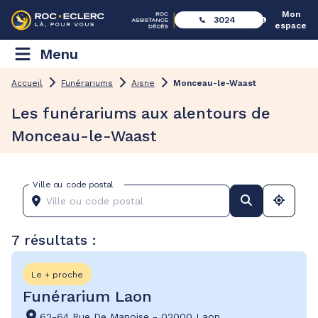
Mon
3024
espace
Menu
Accueil
Funérariums
Aisne
Monceau-le-Waast
Les funérariums aux alentours de
Monceau-le-Waast
Ville ou code postal
7 résultats :
Le + proche
Funérarium Laon
62-64 Rue De Manoise
-
02000 Laon