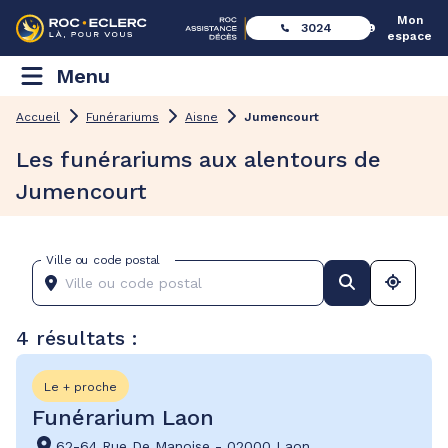
Mon
3024
espace
Menu
Accueil
Funérariums
Aisne
Jumencourt
Les funérariums aux alentours de
Jumencourt
Ville ou code postal
4 résultats :
Le + proche
Funérarium Laon
62-64 Rue De Manoise
-
02000 Laon