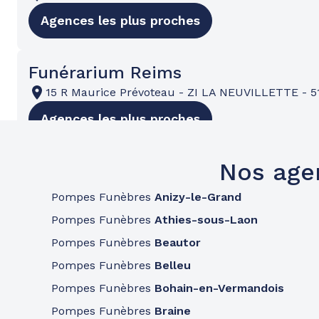
Agences les plus proches
Funérarium Reims
15 R Maurice Prévoteau
-
ZI LA NEUVILLETTE
-
5
Agences les plus proches
Nos age
Funérarium Reims
446 Avenue De Laon
-
51100 Reims
Pompes Funèbres
Anizy-le-Grand
Agences les plus proches
Pompes Funèbres
Athies-sous-Laon
Pompes Funèbres
Beautor
Pompes Funèbres
Belleu
Pompes Funèbres
Bohain-en-Vermandois
Pompes Funèbres
Braine