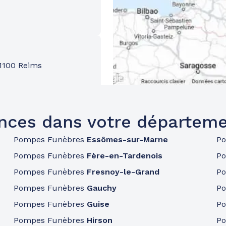
1100 Reims
nces dans votre départeme
Pompes Funèbres
Essômes-sur-Marne
P
Pompes Funèbres
Fère-en-Tardenois
P
Pompes Funèbres
Fresnoy-le-Grand
P
Pompes Funèbres
Gauchy
P
Pompes Funèbres
Guise
P
Pompes Funèbres
Hirson
P