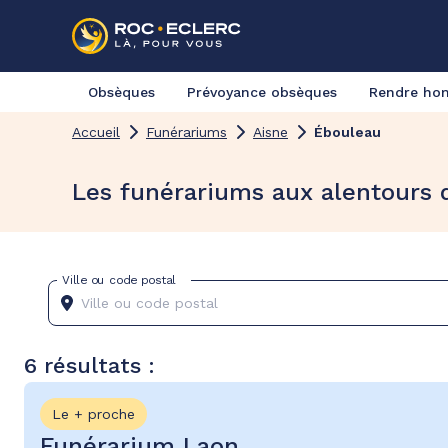
Obsèques
Prévoyance obsèques
Rendre h
Accueil
Funérariums
Aisne
Ébouleau
Les funérariums aux alentours 
Ville ou code postal
6 résultats :
Le + proche
Funérarium Laon