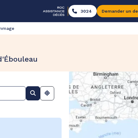
3024
Demander un de
ommage
d'Ébouleau