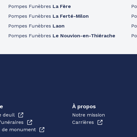
Pompes Funèbres
La Fère
P
Pompes Funèbres
La Ferté-Milon
P
Pompes Funèbres
Laon
P
Pompes Funèbres
Le Nouvion-en-Thiérache
P
e
À propos
e deuil
Notre mission
funéraires
Carrières
en de monument