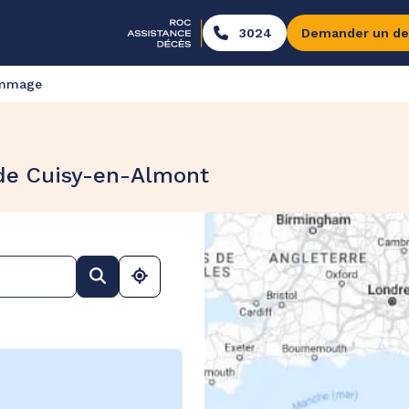
3024
Demander un de
ommage
 de Cuisy-en-Almont