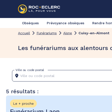
Obsèques
Prévoyance obsèques
Rendre h
Accueil
Funérariums
Aisne
Cuisy-en-Almont
Les funérariums aux alentours
Ville ou code postal
5 résultats :
Le + proche
Funérarium Laon