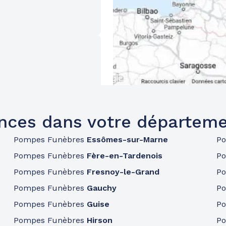
nces dans votre départeme
Pompes Funèbres
Essômes-sur-Marne
P
Pompes Funèbres
Fère-en-Tardenois
P
Pompes Funèbres
Fresnoy-le-Grand
P
Pompes Funèbres
Gauchy
P
Pompes Funèbres
Guise
P
Pompes Funèbres
Hirson
P