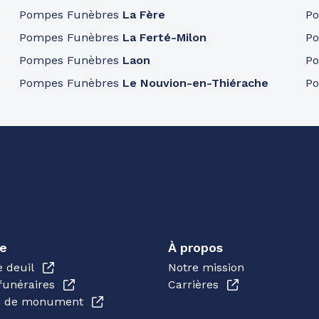
Pompes Funèbres
La Fère
P
Pompes Funèbres
La Ferté-Milon
P
Pompes Funèbres
Laon
P
Pompes Funèbres
Le Nouvion-en-Thiérache
P
e
À propos
e deuil
Notre mission
funéraires
Carrières
en de monument