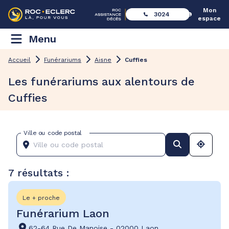
Mon
3024
espace
Menu
Accueil
Funérariums
Aisne
Cuffies
Les funérariums aux alentours de
Cuffies
Ville ou code postal
7 résultats :
Le + proche
Funérarium Laon
62-64 Rue De Manoise
-
02000 Laon