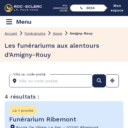
Mon
3024
espace
Menu
Accueil
Funérariums
Aisne
Amigny-Rouy
Les funérariums aux alentours
d'Amigny-Rouy
Ville ou code postal
4 résultats :
Le + proche
Funérarium Ribemont
Route De Villers Le Sec
-
02240 Ribemont