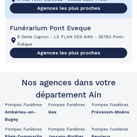
Agences les plus proches
Funérarium Pont Eveque
R Denis Capron
-
LE PLAN DES AIRS
-
38780 Pont-
Évêque
Agences les plus proches
Nos agences dans votre
département Ain
Pompes Funèbres
Pompes Funèbres
Pompes Funèbres
Ambérieu-en-
Gex
Prévessin-Moëns
Bugey
Pompes Funèbres
Pompes Funèbres
Pompes Funèbres
Bâgé-Dommartin
Jassans-Riottier
Reyrieux