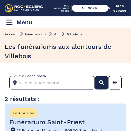
Mon
3024
espace
Menu
Accueil
Funérariums
Ain
Villebois
Les funérariums aux alentours de
Villebois
Ville ou code postal
2 résultats :
Le + proche
Funérarium Saint-Priest
21 Rue Henri Maréchal
-
69800 Saint-Priest