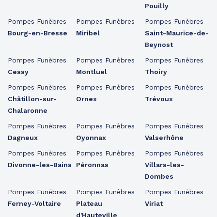
Pouilly
Pompes Funèbres
Pompes Funèbres
Pompes Funèbres
Bourg-en-Bresse
Miribel
Saint-Maurice-de-
Beynost
Pompes Funèbres
Pompes Funèbres
Pompes Funèbres
Cessy
Montluel
Thoiry
Pompes Funèbres
Pompes Funèbres
Pompes Funèbres
Châtillon-sur-
Ornex
Trévoux
Chalaronne
Pompes Funèbres
Pompes Funèbres
Pompes Funèbres
Dagneux
Oyonnax
Valserhône
Pompes Funèbres
Pompes Funèbres
Pompes Funèbres
Divonne-les-Bains
Péronnas
Villars-les-
Dombes
Pompes Funèbres
Pompes Funèbres
Pompes Funèbres
Ferney-Voltaire
Plateau
Viriat
d'Hauteville