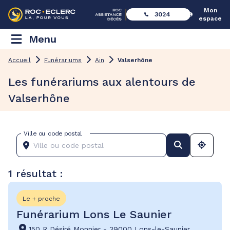
Mon
3024
espace
Menu
Accueil
Funérariums
Ain
Valserhône
Les funérariums aux alentours de
Valserhône
Ville ou code postal
1 résultat :
Le + proche
Funérarium Lons Le Saunier
150 R Désiré Monnier
-
39000 Lons-le-Saunier