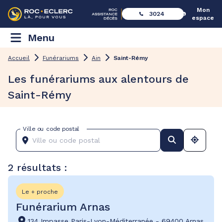
Mon
3024
espace
Menu
Accueil
Funérariums
Ain
Saint-Rémy
Les funérariums aux alentours de
Saint-Rémy
Ville ou code postal
2 résultats :
Le + proche
Funérarium Arnas
134 Impasse Paris-Lyon-Méditerranée
-
69400 Arnas