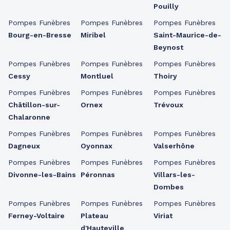
Pouilly
Pompes Funèbres
Pompes Funèbres
Pompes Funèbres
Bourg-en-Bresse
Miribel
Saint-Maurice-de-
Beynost
Pompes Funèbres
Pompes Funèbres
Pompes Funèbres
Cessy
Montluel
Thoiry
Pompes Funèbres
Pompes Funèbres
Pompes Funèbres
Châtillon-sur-
Ornex
Trévoux
Chalaronne
Pompes Funèbres
Pompes Funèbres
Pompes Funèbres
Dagneux
Oyonnax
Valserhône
Pompes Funèbres
Pompes Funèbres
Pompes Funèbres
Divonne-les-Bains
Péronnas
Villars-les-
Dombes
Pompes Funèbres
Pompes Funèbres
Pompes Funèbres
Ferney-Voltaire
Plateau
Viriat
d'Hauteville