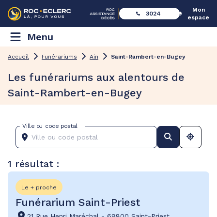
Mon
3024
espace
Menu
Accueil
Funérariums
Ain
Saint-Rambert-en-Bugey
Les funérariums aux alentours de
Saint-Rambert-en-Bugey
Ville ou code postal
1 résultat :
Le + proche
Funérarium Saint-Priest
21 Rue Henri Maréchal
-
69800 Saint-Priest